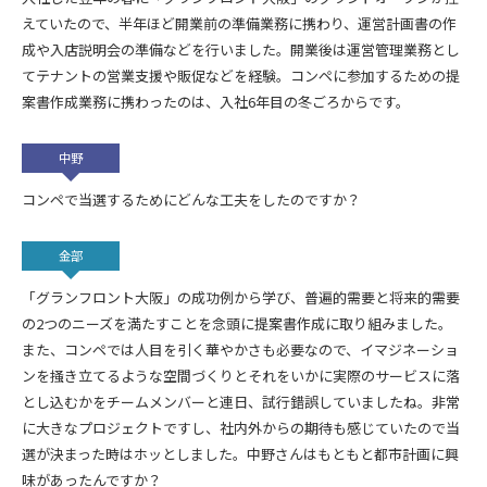
えていたので、半年ほど開業前の準備業務に携わり、運営計画書の作
成や入店説明会の準備などを行いました。開業後は運営管理業務とし
てテナントの営業支援や販促などを経験。コンペに参加するための提
案書作成業務に携わったのは、入社6年目の冬ごろからです。
中野
コンペで当選するためにどんな工夫をしたのですか？
金部
「グランフロント大阪」の成功例から学び、普遍的需要と将来的需要
の2つのニーズを満たすことを念頭に提案書作成に取り組みました。
また、コンペでは人目を引く華やかさも必要なので、イマジネーショ
ンを掻き立てるような空間づくりとそれをいかに実際のサービスに落
とし込むかをチームメンバーと連日、試行錯誤していましたね。非常
に大きなプロジェクトですし、社内外からの期待も感じていたので当
選が決まった時はホッとしました。中野さんはもともと都市計画に興
味があったんですか？