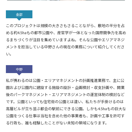
金部
このプロジェクトは規模の大きさもさることながら、敷地の半分を占
める約4.5haもの都市公園や、産官学が一体となった国際競争力を高め
るまちづくりが注目を集めていますよね。そんな公園やエリアマネジ
メントを担当している中野さんの現在の業務について紹介してくださ
い。
中野
私が携わるのは公園・エリアマネジメントの計画推進業務で、主に公
園および公園内に建設する施設の設計・企画検討・収支計画や、開業
後のパークマネジメント・エリアマネジメントの運営体制の検討など
です。公園といっても住宅街の公園とは違い、私たちが手掛けるのは
高層ビルが立ち並ぶ都会の駅前にできる公園。しかも4.5haもの巨大な
公園をつくる仕事は当社を含めた他の事業者も、計画や工事を許可す
る行政も、誰も経験したことがない未知の領域になります。