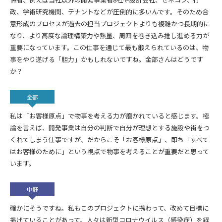
政、学術研究機関、テナントなどが圧倒的に多いんです。そのため合
意形成のプロセスが過去の担当プロジェクトよりも複雑かつ長期的に
なり、より高度な論理構築力や熱量、周囲を巻き込み推し進める力が
重要になっています。この仕事を通じて最も鍛えられているのは、物
事をやり遂げる「胆力」かもしれないですね。金部さんはどうです
か？
金部
私は「お客様原点」で物事を考える力が磨かれていると感じます。極
論を言えば、開発事業は自分の判断で自分が理想とする施設や街をつ
くれてしまう仕事ですが、だからこそ「お客様原点」、即ち「すべて
はお客様のために」という視点で物事を考えることが重要だと思って
います。
中野
確かにそうですね。私もこのプロジェクトに携わって、改めて目標に
掲げていることがあって。人々は新型コロナウイルス（感染症）を経