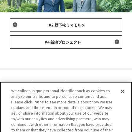
#2 登下校ミマモルメ
#4 新線プロジェクト
2027卒
2028卒
2027卒 ENTRY
2028卒 ENTRY
We collect unique personal identifier such as cookies to
MY PAGE
MY PAGE
analyze our traffic and to personalize content and ads.
Please click
here
to see more details about how we use
cookies and the retention period of each cookie. We may
sell or share information about your use of our website
to/with our analytics and advertising partners, who may
combine it with other information that you have provided
to them or that they have collected from your use of their