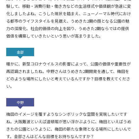
験して、移動・消費行動・働き方などの生活様式や価値観が急速に変
化しましたよね。こうした現状を踏まえ、ニューノーマル時代におけ
る都市のライフスタイルを見据え、うめきた2期の顔となる公園の魅
力の深度化、社会的価値の向上を図り、うめきた2期ならではの提供
価値を構築していきたいという思いが高まりました。
金部
確かに、新型コロナウイルスの影響によって、公園の価値や重要性が
再認識されましたね。中野さんはうめきた2期開発を通して、梅田を
どのような場所にしたいと考えているんですか？目標を教えてくださ
い。
中野
梅田のイメージを覆すようなシンボリックな空間を実現したいです
ね。大阪難波といえば道頓堀が思い浮かぶように、梅田といえばうめ
きたの公園というように、梅田の新たな象徴となる場所にしたいんで
す。金部さんはどんな目標をお持ちなんですか？