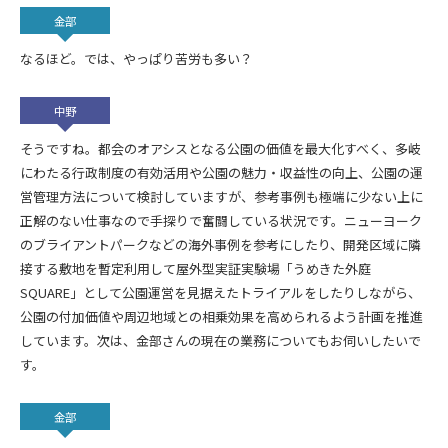
金部
なるほど。では、やっぱり苦労も多い？
中野
そうですね。都会のオアシスとなる公園の価値を最大化すべく、多岐
にわたる行政制度の有効活用や公園の魅力・収益性の向上、公園の運
営管理方法について検討していますが、参考事例も極端に少ない上に
正解のない仕事なので手探りで奮闘している状況です。ニューヨーク
のブライアントパークなどの海外事例を参考にしたり、開発区域に隣
接する敷地を暫定利用して屋外型実証実験場「うめきた外庭
SQUARE」として公園運営を見据えたトライアルをしたりしながら、
公園の付加価値や周辺地域との相乗効果を高められるよう計画を推進
しています。次は、金部さんの現在の業務についてもお伺いしたいで
す。
金部