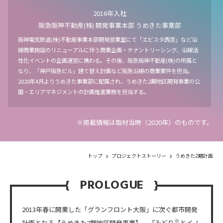
2016年入社
阪急阪神不動産(株) 開発事業本部 うめきた事業部
阪神電気鉄道(株)不動産事業本部開発営業室にて「エビスタ西宮」など沿
線商業施設のリニューアルに伴う商業企画・テナントリーシング、沿線活
性化イベントの企画運営に携わる。その後、阪急阪神不動産(株)の所属と
なり、「神戸阪急ビル」建て替え計画など阪急沿線の商業案件を担当。
2020年4月よりうめきた事業部に配属され、うめきた2期地区開発事業の公
園・エリアマネジメントの計画推進業務を担当する。
※掲載情報は取材当時（2020年）のものです。
トップ
プロジェクトストーリー
うめきた2期計画
PROLOGUE
2013年春に開業した「グランフロント大阪」に次ぐ都市開発
※
計画となる【うめきた2期地区開発事業】。『みどり
とイノ