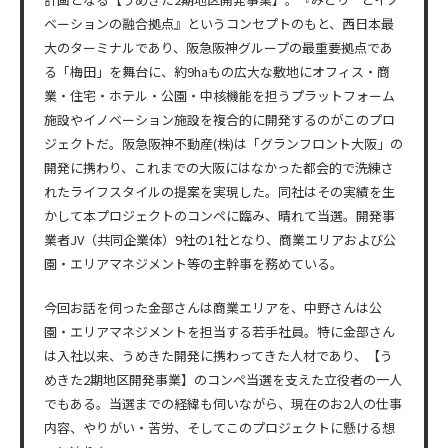
ベーションの融合拠点』というコンセプトのもと、西日本最
大のターミナルであり、阪急阪神グループの最重要拠点であ
る「梅田」を舞台に、約9haもの広大な敷地にオフィス・商
業・住宅・ホテル・公園・中核機能を担うプラットフォーム
施設やイノベーション施設を複合的に開発するのがこのプロ
ジェクトだ。阪急阪神不動産(株)は「グランフロント大阪」の
開発に携わり、これまでの大阪にはなかった都会的で洗練さ
れたライフスタイルの提案を実現した。同社はその実績を生
かして本プロジェクトのコンペに臨み、晴れて当選。開発事
業者JV（共同企業体）9社の1社となり、商業エリアおよび公
園・エリアマネジメント等の主幹事を務めている。
今回お話を伺った金部さんは商業エリアを、中野さんは公
園・エリアマネジメントを担当する若手社員。特に金部さん
は入社以来、うめきた開発に携わってきた人材であり、【う
めきた2期地区開発事業】のコンペ当選を支えた立役者の一人
でもある。当選までの経緯も伺いながら、現在のお2人の仕事
内容、やりがい・苦労、そしてこのプロジェクトに懸ける想