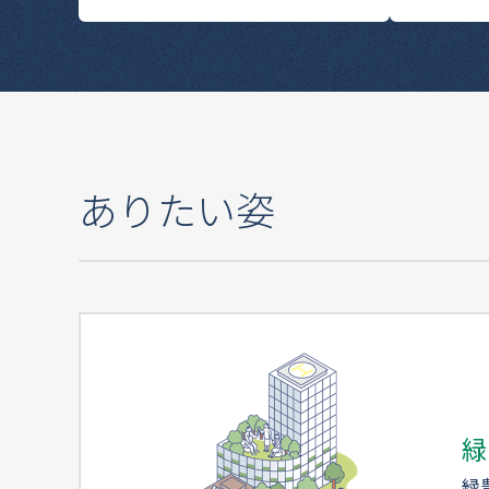
ありたい姿
緑
緑