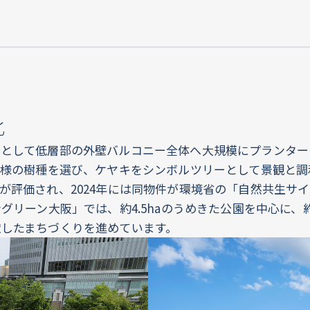
化
化として低層部の外壁バルコニー全体へ大規模にプランター
同様の樹種を選び、ケヤキをシンボルツリーとして景観と
が評価され、2024年には同物件が環境省の「自然共生サ
リーン大阪」では、約4.5haのうめきた公園を中心に、約32
したまちづくりを進めています。