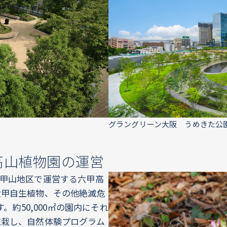
グラングリーン大阪 うめきた公
高山植物園の運営
甲山地区で運営する六甲高
六甲自生植物、その他絶滅危
。約50,000㎡の園内にそれ
植栽し、自然体験プログラム