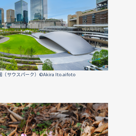
園（サウスパーク）
©Akira Ito.aifoto