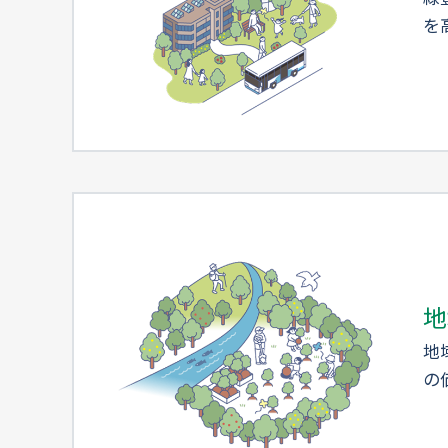
を
地
地
の