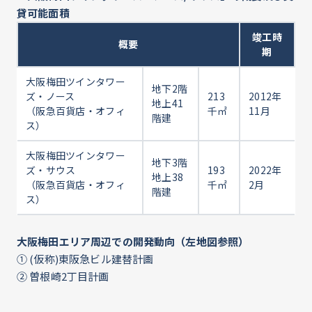
貸可能面積
竣工時
概要
期
大阪梅田ツインタワー
地下2階
ズ・ノース
213
2012年
地上41
（阪急百貨店・オフィ
千㎡
11月
階建
ス）
大阪梅田ツインタワー
地下3階
ズ・サウス
193
2022年
地上38
（阪急百貨店・オフィ
千㎡
2月
階建
ス）
大阪梅田エリア周辺での開発動向（左地図参照）
① (仮称)東阪急ビル建替計画
② 曽根崎2丁目計画