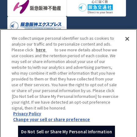
We collect unique personal identifier such as cookies to
analyze our traffic and to personalize content and ads.
TOP
Please click
here
to see more details about how we
use cookies and the retention period of each cookie. We
企業情報
may sell or share information about your use of our
グループの事業領域
website to/with our analytics and advertising partners,
株主・投資家のみなさまへ
who may combine it with other information that you have
サステナビリティ
provided to them or that they have collected from your
採用情報
use of their services. You have the right to opt out of sale
or share of your personal information by us. Please click
ニュースリリース
[Do Not Sell or Share My Personal Information] to exercise
your right. If we have detected an opt-out preference
signal, then it will be honored.
Privacy Policy
Change your sell or share preference
サイトマップ
よくあるご質問
お問い合わせ
ご利用規約
個人情報の取扱いに関する基本方針
Do Not Sell or Share My Personal Information
(C) Hankyu Hanshin Holdings,Inc. All rights reserved.